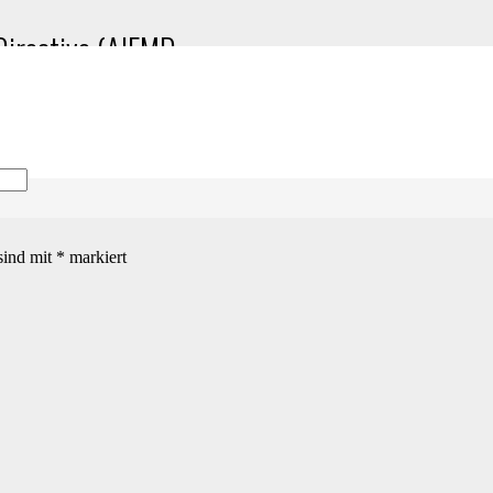
irective (AIFMD
sind mit
*
markiert