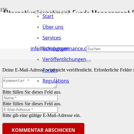
Alternative Investment Funds Management D
+49 211 1674 219
Start
Start
Über uns
Regulations
Alternative Investment Funds Management Directive (AIFMD
Services
Alternative Investment Funds Management Directive (AIFMD
info@compgovernance.de
Schulungen
Schreibe einen Kommentar
Veröffentlichungen
Forum
Deine E-Mail-Adresse wird nicht veröffentlicht.
Erforderliche Felder 
Regulations
Bitte füllen Sie dieses Feld aus.
Bitte füllen Sie dieses Feld aus.
Bitte gib eine gültige E-Mail-Adresse ein.
KOMMENTAR ABSCHICKEN