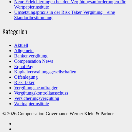
Neue Erleichterungen bei den Vergütungsanforderungen für
Wertpapierinstitute
Umsetzungspraxis in der Risk Taker-Vergütung – eine
Standortbestimmung
Kategorien
Aktuell
Allgemein
Bankenvergütung
Compensation News
Equal Pay
Kapitalverwaltungsgesellschaften
Offenlegung
Risk Taker
Vergütungsbeauftragter
Vergütungskontrollausschuss
Versicherungsvergütung
Wertpapierinstitute
© 2026 Compensation Governance Werner Klein & Partner