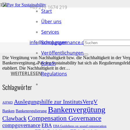
+49 211 1674 219
Start
Pay for Sustainability
Über uns
13. Juni 2020
Services
Werner Klein
Allgemein
info@compgovernance.de
Schulungen
Bankenvergütung
,
Pay for Sustainability
,
Vergütungssysteme Banken
Keine Kommentare
Veröffentlichungen
Die Vergütung von Nachhaltigkeit bzw. die Nachhaltigkeit in der Ver
Forum
Bankenvergütung. Pay for Sustainability hat sich als Regulierungsf
etabliert. Die Nachhaltigkeit in der…
WEITERLESEN
Regulations
Schlagwörter
Auslegungshilfe zur InstitutsVergV
AIFMD
Bankenvergütung
Banken
Bankenregulierung
Compensation Governance
Clawback
compgovernance
EBA
EBA Guideliens on sound remuneration