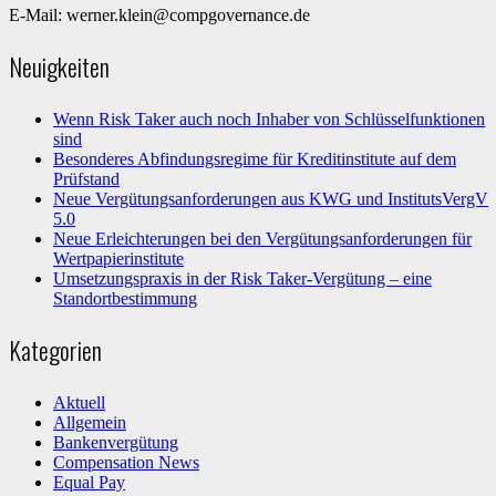
E-Mail: werner.klein@compgovernance.de
Neuigkeiten
Wenn Risk Taker auch noch Inhaber von Schlüsselfunktionen
sind
Besonderes Abfindungsregime für Kreditinstitute auf dem
Prüfstand
Neue Vergütungsanforderungen aus KWG und InstitutsVergV
5.0
Neue Erleichterungen bei den Vergütungsanforderungen für
Wertpapierinstitute
Umsetzungspraxis in der Risk Taker-Vergütung – eine
Standortbestimmung
Kategorien
Aktuell
Allgemein
Bankenvergütung
Compensation News
Equal Pay