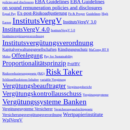
EBA Guidelines
EBA Guidelines
policies and disclosures
on sound remuneration policies and disclosures
Ex-post-Risikoadjustierung
Equal Pay
Fit & Proper
Guidelines
High
InstitutsVergV
InstitutsVergV 3.0
Earner
InstitutsVergV 4.0
InstitutsVergV 5.0
Institutsvergürungsverordnung
Institutsvergütungsverordnung
Kapitalverwaltungsgesellschaften
Kündigungsschutz
MaComp BT 8
Offenlegung
Malus
Pay for Sustainability
Proportionalitätsprinzip
PrüfBV
Risk Taker
Risikoreduzierungsgesetz (RiG)
Schlüsselfunktions-Inhaber
variable Vergütung
Vergütungsbeauftragter
Vergütungsbericht
Vergütungskontrollausschuss
Vergütungssysteme
Vergütungssysteme Banken
Vergütungssysteme Versicherer
Versicherungsaufsichtsgesetz
Wertpapierinstitute
Versicherungsvergütungsverordnung
WpIVergV