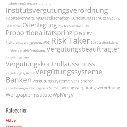
Institutsvergürungsverordnung
Institutsvergütungsverordnung
Kapitalverwaltungsgesellschaften
Kündigungsschutz
MaComp
Offenlegung
BT 8
Malus
Pay for Sustainability
Proportionalitätsprinzip
PrüfBV
Risk Taker
Risikoreduzierungsgesetz (RiG)
Schlüsselfunktions-
Vergütungsbeauftragter
Inhaber
variable Vergütung
Vergütungsbericht
Vergütungskontrollausschuss
Vergütungssysteme
Vergütungssysteme
Banken
Vergütungssysteme Versicherer
Versicherungsvergütungsverordnung
Versicherungsaufsichtsgesetz
Wertpapierinstitute
WpIVergV
Kategorien
Aktuell