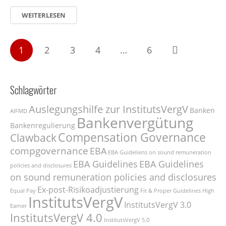
WEITERLESEN
1
2
3
4
…
6
Schlagwörter
Auslegungshilfe zur InstitutsVergV
Banken
AIFMD
Bankenvergütung
Bankenregulierung
Compensation Governance
Clawback
compgovernance
EBA
EBA Guideliens on sound remuneration
EBA Guidelines
EBA Guidelines
policies and disclosures
on sound remuneration policies and disclosures
Ex-post-Risikoadjustierung
Equal Pay
Fit & Proper
Guidelines
High
InstitutsVergV
InstitutsVergV 3.0
Earner
InstitutsVergV 4.0
InstitutsVergV 5.0