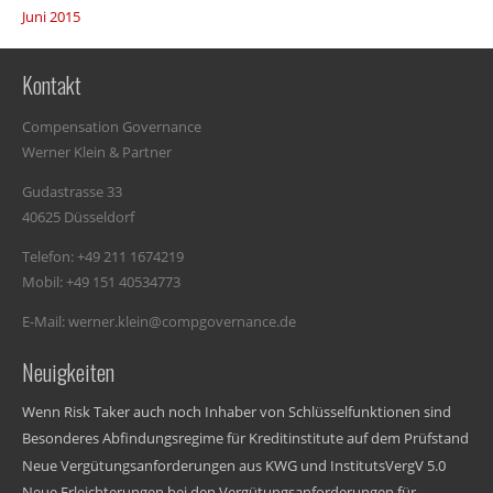
Juni 2015
Kontakt
Compensation Governance
Werner Klein & Partner
Gudastrasse 33
40625 Düsseldorf
Telefon: +49 211 1674219
Mobil: +49 151 40534773
E-Mail: werner.klein@compgovernance.de
Neuigkeiten
Wenn Risk Taker auch noch Inhaber von Schlüsselfunktionen sind
Besonderes Abfindungsregime für Kreditinstitute auf dem Prüfstand
Neue Vergütungsanforderungen aus KWG und InstitutsVergV 5.0
Neue Erleichterungen bei den Vergütungsanforderungen für