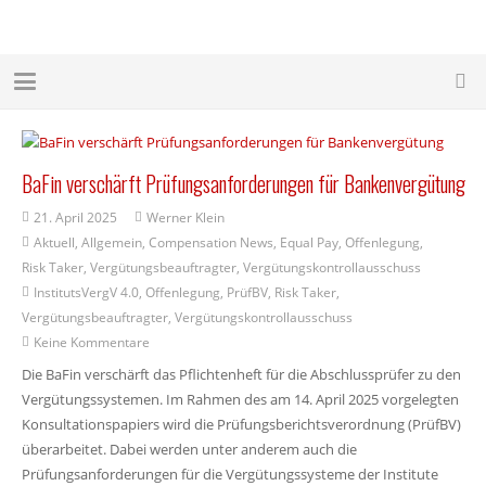
BaFin verschärft Prüfungsanforderungen für Bankenvergütung
21. April 2025
Werner Klein
Aktuell
,
Allgemein
,
Compensation News
,
Equal Pay
,
Offenlegung
,
Risk Taker
,
Vergütungsbeauftragter
,
Vergütungskontrollausschuss
InstitutsVergV 4.0
,
Offenlegung
,
PrüfBV
,
Risk Taker
,
Vergütungsbeauftragter
,
Vergütungskontrollausschuss
Keine Kommentare
Die BaFin verschärft das Pflichtenheft für die Abschlussprüfer zu den
Vergütungssystemen. Im Rahmen des am 14. April 2025 vorgelegten
Konsultationspapiers wird die Prüfungsberichtsverordnung (PrüfBV)
überarbeitet. Dabei werden unter anderem auch die
Prüfungsanforderungen für die Vergütungssysteme der Institute