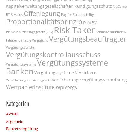
Kapitalverwaltungsgesellschaften
Kündigungsschutz
MaComp
Offenlegung
BT 8
Malus
Pay for Sustainability
Proportionalitätsprinzip
PrüfBV
Risk Taker
Risikoreduzierungsgesetz (RiG)
Schlüsselfunktions-
Vergütungsbeauftragter
Inhaber
variable Vergütung
Vergütungsbericht
Vergütungskontrollausschuss
Vergütungssysteme
Vergütungssysteme
Banken
Vergütungssysteme Versicherer
Versicherungsvergütungsverordnung
Versicherungsaufsichtsgesetz
Wertpapierinstitute
WpIVergV
Kategorien
Aktuell
Allgemein
Bankenvergütung