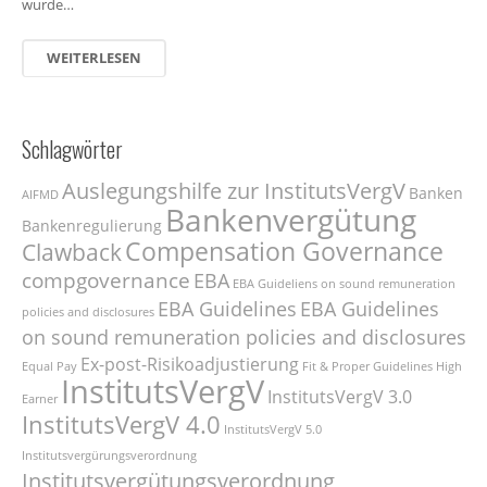
wurde…
WEITERLESEN
Schlagwörter
Auslegungshilfe zur InstitutsVergV
Banken
AIFMD
Bankenvergütung
Bankenregulierung
Compensation Governance
Clawback
compgovernance
EBA
EBA Guideliens on sound remuneration
EBA Guidelines
EBA Guidelines
policies and disclosures
on sound remuneration policies and disclosures
Ex-post-Risikoadjustierung
Equal Pay
Fit & Proper
Guidelines
High
InstitutsVergV
InstitutsVergV 3.0
Earner
InstitutsVergV 4.0
InstitutsVergV 5.0
Institutsvergürungsverordnung
Institutsvergütungsverordnung