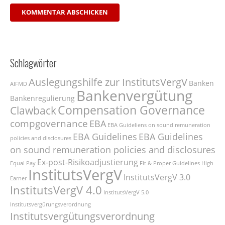
KOMMENTAR ABSCHICKEN
Schlagwörter
Auslegungshilfe zur InstitutsVergV
Banken
AIFMD
Bankenvergütung
Bankenregulierung
Compensation Governance
Clawback
compgovernance
EBA
EBA Guideliens on sound remuneration
EBA Guidelines
EBA Guidelines
policies and disclosures
on sound remuneration policies and disclosures
Ex-post-Risikoadjustierung
Equal Pay
Fit & Proper
Guidelines
High
InstitutsVergV
InstitutsVergV 3.0
Earner
InstitutsVergV 4.0
InstitutsVergV 5.0
Institutsvergürungsverordnung
Institutsvergütungsverordnung