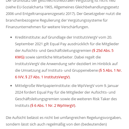
Der Grundsatz der geschlechtsneutralen Vergütung ist nicht neu
(siehe EU-Sozialcharta 1965, Allgemeines Gleichbehandlungsgesetz
2006 und Entgeltransparenzgesetz 2017). Der Gesetzgeber nutzt die
branchenbezogene Regulierung der Vergütungssysteme für
Finanzunternehmen für weitere Verschärfungen.
Kreditinstitute: auf Grundlage der InstitutsVergV vom 20.
September 2021 gilt Equal Pay ausdrücklich für die Mitglieder
der Aufsichts- und Geschäftsleitungsgremien
(§ 25d Abs. 5
KWG)
sowie sämtliche Mitarbeiter. Dabei regelt die
InstitutsVergV die Anwendung sehr dezidiert im Hinblick auf
die Umsetzung auf Instituts- und Gruppenebene
(§ 5 Abs. 1 Nr.
6 IVV, § 27 Abs. 1 InstitutsVergV)
.
Mittelgroße Wertpapierinstitute: die WpIVergV vom 9. Januar
2024 fordert Equal Pay für die Mitglieder der Aufsichts- und
Geschäftsleitungsgremien sowie die weiteren Risk Taker des
Instituts
(§ 6 Abs. 1 Nr. 2 WpIVergV)
.
Die Aufsicht belässt es nicht bei umfangreichen Regelungsvorgaben,
sondern lässt sich auch regelmäßig von den (bedeutenden)