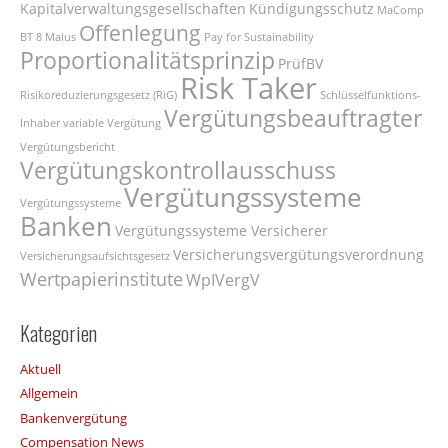
Kapitalverwaltungsgesellschaften
Kündigungsschutz
MaComp
Offenlegung
BT 8
Malus
Pay for Sustainability
Proportionalitätsprinzip
PrüfBV
Risk Taker
Risikoreduzierungsgesetz (RiG)
Schlüsselfunktions-
Vergütungsbeauftragter
Inhaber
variable Vergütung
Vergütungsbericht
Vergütungskontrollausschuss
Vergütungssysteme
Vergütungssysteme
Banken
Vergütungssysteme Versicherer
Versicherungsvergütungsverordnung
Versicherungsaufsichtsgesetz
Wertpapierinstitute
WpIVergV
Kategorien
Aktuell
Allgemein
Bankenvergütung
Compensation News