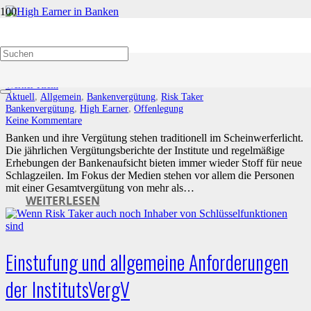
High Earner in Banken
17. Februar 2023
Werner Klein
Aktuell
,
Allgemein
,
Bankenvergütung
,
Risk Taker
Bankenvergütung
,
High Earner
,
Offenlegung
Keine Kommentare
Banken und ihre Vergütung stehen traditionell im Scheinwerferlicht.
Die jährlichen Vergütungsberichte der Institute und regelmäßige
Erhebungen der Bankenaufsicht bieten immer wieder Stoff für neue
Schlagzeilen. Im Fokus der Medien stehen vor allem die Personen
mit einer Gesamtvergütung von mehr als…
WEITERLESEN
Einstufung und allgemeine Anforderungen
der InstitutsVergV