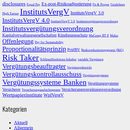
disclosures
Ex-post-Risikoadjustierung
Equal Pay
Fit & Proper
Guidelines
InstitutsVergV
InstitutsVergV 3.0
High Earner
InstitutsVergV 4.0
InstitutsVergV 5.0
Institutsvergürungsverordnung
Institutsvergütungsverordnung
Kapitalverwaltungsgesellschaften
Kündigungsschutz
MaComp BT 8
Malus
Offenlegung
Pay for Sustainability
Proportionalitätsprinzip
PrüfBV
Risikoreduzierungsgesetz (RiG)
Risk Taker
Schlüsselfunktions-Inhaber
variable Vergütung
Vergütungsbeauftragter
Vergütungsbericht
Vergütungskontrollausschuss
Vergütungssysteme
Vergütungssysteme Banken
Vergütungssysteme
Versicherer
Versicherungsvergütungsverordnung
Versicherungsaufsichtsgesetz
Wertpapierinstitute
WpIVergV
Kategorien
Aktuell
Allgemein