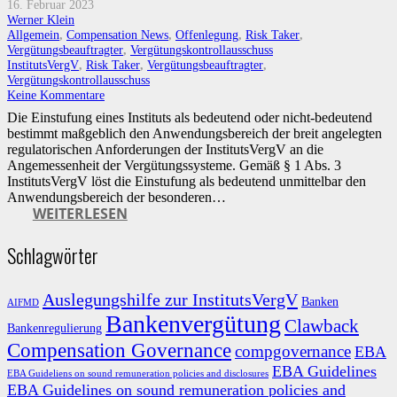
16. Februar 2023
Werner Klein
Allgemein
,
Compensation News
,
Offenlegung
,
Risk Taker
,
Vergütungsbeauftragter
,
Vergütungskontrollausschuss
InstitutsVergV
,
Risk Taker
,
Vergütungsbeauftragter
,
Vergütungskontrollausschuss
Keine Kommentare
Die Einstufung eines Instituts als bedeutend oder nicht-bedeutend
bestimmt maßgeblich den Anwendungsbereich der breit angelegten
regulatorischen Anforderungen der InstitutsVergV an die
Angemessenheit der Vergütungssysteme. Gemäß § 1 Abs. 3
InstitutsVergV löst die Einstufung als bedeutend unmittelbar den
Anwendungsbereich der besonderen…
WEITERLESEN
Schlagwörter
Auslegungshilfe zur InstitutsVergV
Banken
AIFMD
Bankenvergütung
Clawback
Bankenregulierung
Compensation Governance
compgovernance
EBA
EBA Guidelines
EBA Guideliens on sound remuneration policies and disclosures
EBA Guidelines on sound remuneration policies and